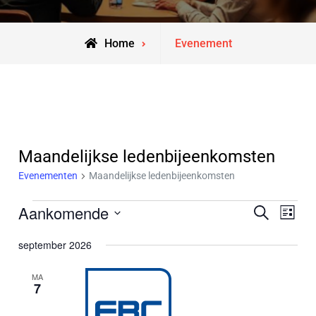
Home
Evenement
Maandelijkse ledenbijeenkomsten
Evenementen
Maandelijkse ledenbijeenkomsten
Evenementen
Evenem
Eve
Aankomende
Zoeken
Lijst
wee
Zoeken
Selecteer
september 2026
navi
een
en
datum.
MA
weerge
7
navigat