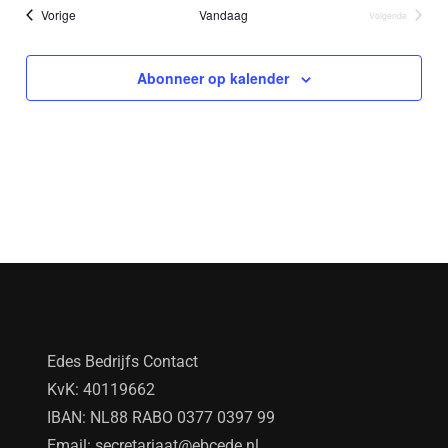
Evenementen
Vorige
Vandaag
Volgende
Evenementen
Abonneer op kalender
Edes Bedrijfs Contact
KvK: 40119662
IBAN: NL88 RABO 0377 0397 99
Email:
secretariaat@ebcede.nl