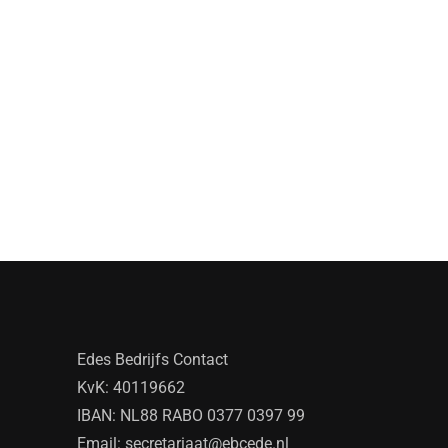
Edes Bedrijfs Contact
KvK: 40119662
IBAN: NL88 RABO 0377 0397 99
Email:
secretariaat@ebcede.nl