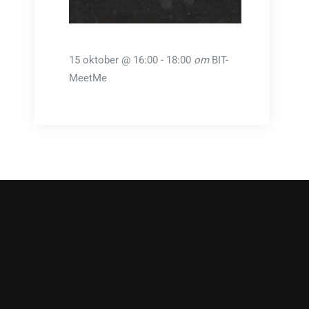
15 oktober @ 16:00
-
18:00
om
BIT-
MeetMe