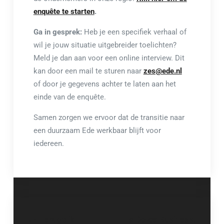
enquête te starten
.
Ga in gesprek:
Heb je een specifiek verhaal of
wil je jouw situatie uitgebreider toelichten?
Meld je dan aan voor een online interview. Dit
kan door een mail te sturen naar
zes@ede.nl
of door je gegevens achter te laten aan het
einde van de enquête.
Samen zorgen we ervoor dat de transitie naar
een duurzaam Ede werkbaar blijft voor
iedereen.
Bericht
Terugblik
La Dolce Business: