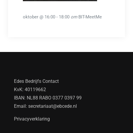
oktober @ 16:00
-
18:00
om
BIT-MeetMe
Edes Bedrijfs Contact
KvK: 40119662
IBAN: NL88 RABO 0377 0397 99
Email:
secretariaat@ebcede.nl
Privacyverklaring