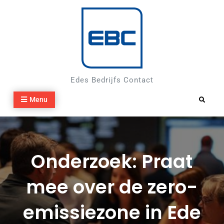
Skip
to
content
Edes Bedrijfs Contact
Menu
Search
Onderzoek: Praat
mee over de zero-
emissiezone in Ede