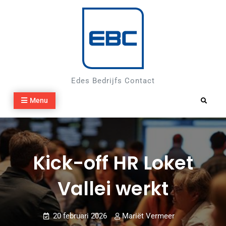
Skip
to
content
Edes Bedrijfs Contact
Menu
Search
Kick-off HR Loket
Vallei werkt
20 februari 2026
Mariët Vermeer