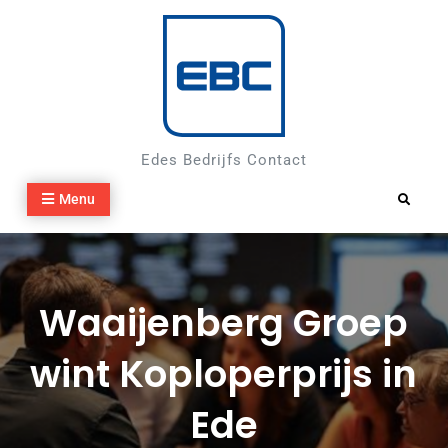
Skip
to
content
Edes Bedrijfs Contact
Menu
Search
Waaijenberg Groep
wint Koploperprijs in
Ede