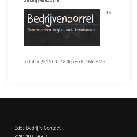
Bedrijvenborrel
15
oktober @ 16:00
-
18:00
om
BIT-MeetMe
Edes Bedrijfs Contact
KvK: 40119662